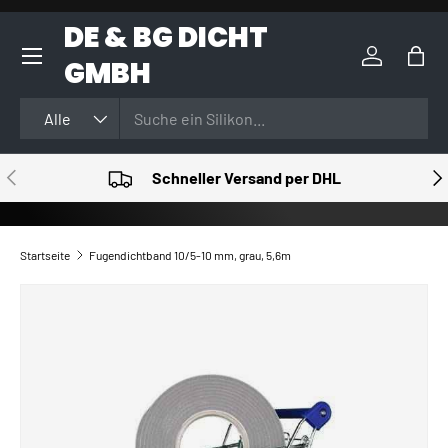
DE & BG DICHT
DIREKT ZUM INHALT
GMBH
Einloggen
Eink
Suchen
Art
Alle
VORHERIGE
NÄ
Schneller Versand per DHL
Startseite
Fugendichtband 10/5-10 mm, grau, 5,6m
ZU PRODUKTINFORMATIONEN SPRINGEN