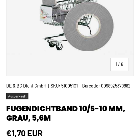
von
1
/
6
DE & BG Dicht GmbH
|
SKU:
51005101
|
Barcode:
0098925379882
Ausverkauft
FUGENDICHTBAND 10/5-10 MM,
GRAU, 5,6M
Normaler Preis
€1,70 EUR