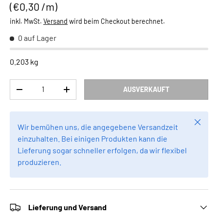
Grundpreis
€0,30 /m
inkl. MwSt.
Versand
wird beim Checkout berechnet.
0 auf Lager
0.203 kg
Anzahl
AUSVERKAUFT
MENGE VERRINGERN
MENGE ERHÖHEN
Schlie
Wir bemühen uns, die angegebene Versandzeit
einzuhalten. Bei einigen Produkten kann die
Lieferung sogar schneller erfolgen, da wir flexibel
produzieren.
Lieferung und Versand