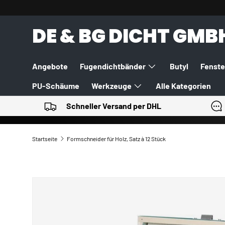
DIREKT ZUM INHALT
DE & BG DICHT GMB
Angebote
Fugendichtbänder
Butyl
Fenste
PU-Schäume
Werkzeuge
Alle Kategorien
Schneller Versand per DHL
Startseite
Formschneider für Holz, Satz à 12 Stück
ZU PRODUKTINFORMATIONEN SPRINGEN