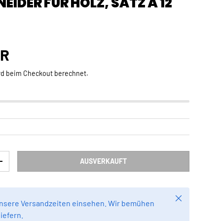
IDER FÜR HOLZ, SATZ À 12
Preis
UR
rd beim Checkout berechnet.
AUSVERKAUFT
RN
MENGE ERHÖHEN
Schließen
unsere Versandzeiten einsehen. Wir bemühen
liefern.