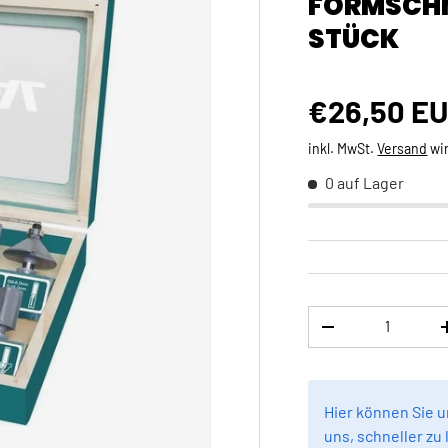
FORMSCHNE
STÜCK
Normaler 
€26,50 E
inkl. MwSt.
Versand
wi
0 auf Lager
Anzahl
MENGE VERRINGE
Hier können Sie 
uns, schneller zu 