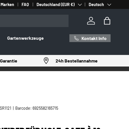
Land/Region
Sprache
Marken
FAQ
Deutschland (EUR €)
Deutsch
Einloggen
Einkaufst
Gartenwerkzeuge
Kontakt Info
Garantie
24h Bestellannahme
SR1121
|
Barcode:
6925582165715