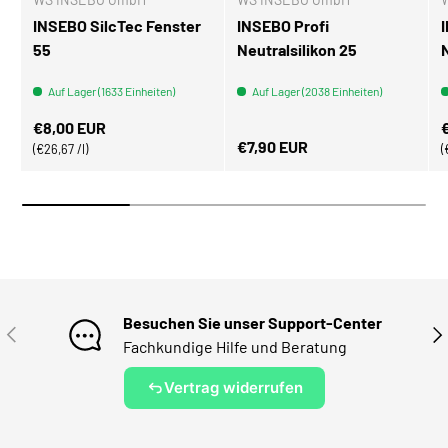
INSEBO SilcTec Fenster
INSEBO Profi
55
Neutralsilikon 25
Auf Lager (1633 Einheiten)
Auf Lager (2038 Einheiten)
Normaler Preis
N
€8,00 EUR
Normaler Preis
€7,90 EUR
Grundpreis
€26,67 /l
Besuchen Sie unser Support-Center
VORHERIGE
NÄ
Fachkundige Hilfe und Beratung
Vertrag widerrufen