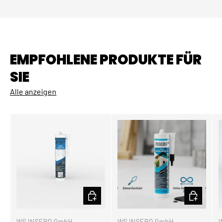
EMPFOHLENE PRODUKTE FÜR
SIE
Alle anzeigen
OPTIONEN AUSWÄHLEN
OPTIONEN
WS INSEBO GmbH
WS INSEBO GmbH