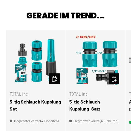
GERADE IM TREND...
IN DEN WARENKORB
IN DEN W
TOTAL Inc.
TOTAL Inc.
T
5-tlg Schlauch Kupplung
5-tlg Schlauch
Set
Kupplung-Satz
0
Begrenzter Vorrat (4 Einheiten)
Begrenzter Vorrat (4 Einheiten)