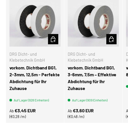
OPTIONEN AUSWÄHLEN
OPTIONEN
DRG Dicht- und
DRG Dicht- und
D
Klebetechnik GmbH
Klebetechnik GmbH
vorkom. Dichtband BG1,
vorkom. Dichtband BG1,
2-3mm, 12,5m - Perfekte
3-6mm, 7,5m – Effektive
Abdichtung für Ihr
Abdichtung für Ihr
Zuhause
Zuhause
Auf Lager (928 Einheiten)
Auf Lager (909 Einheiten)
Normaler Preis
Normaler Preis
N
€3,45 EUR
€3,60 EUR
Ab
Ab
Grundpreis
Grundpreis
€0,28 /m
€0,48 /m