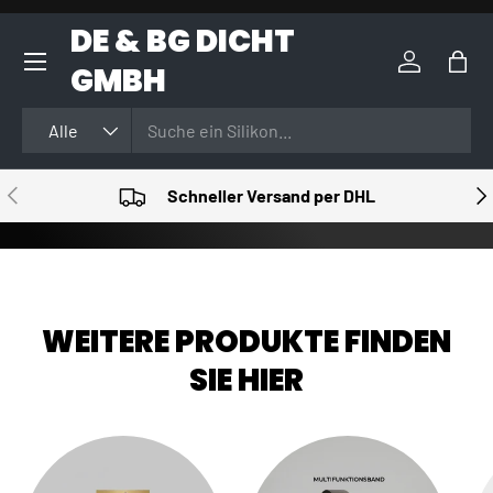
DE & BG DICHT
DIREKT ZUM INHALT
GMBH
Einloggen
Eink
Suchen
Art
Alle
VORHERIGE
NÄ
Schneller Versand per DHL
WEITERE PRODUKTE FINDEN
SIE HIER