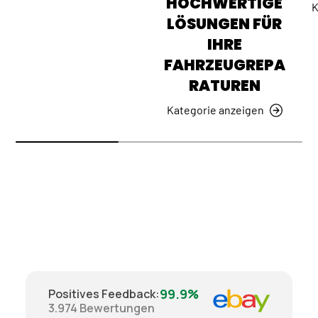
HOCHWERTIGE
K
LÖSUNGEN FÜR
IHRE
FAHRZEUGREPA
RATUREN
Kategorie anzeigen
99.9%
Positives Feedback
:
3.974
Bewertungen