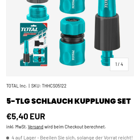
von
1
/
4
TOTAL Inc.
|
SKU:
THHCS05122
5-TLG SCHLAUCH KUPPLUNG SET
Normaler Preis
€5,40 EUR
inkl. MwSt.
Versand
wird beim Checkout berechnet.
4 auf Lager
- Beeilen Sie sich, solange der Vorrat reicht!